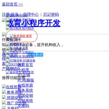
返回首页 >>
手机版
注册/登录
|
管理中心
|
忘记密码
网站制作
商城系统
门店通
轻小程序
教育
更多产品
付费会员卡
更多 >>
知识付费行业必备，提升机构收入，
客户通
锁定忠实用户
云图设计
首页
功能演示
视频教程
游戏活动
模板
H5微传单
案例
教育首页
产品中心
DESTOON
小程序
返回首页
H5店铺
>>
推荐功能应用
PC电脑版
在线答题
在线答题
教务系统
教务系统
拼团促销
拼团促销
分销系统
推广员分销
兑换码
兑换码