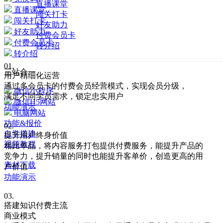
直播课堂
直播课堂
闯关打卡
闯关打卡
好友助力
好友助力
付费会员卡
付费会员卡
转介绍
转介绍
01.
三站合一
用户精细化运营
通过多会员卡的付费会员经营模式，实现会员分级，
微信小程序
满足不同学员需求，锁定忠实用户
微信H5网站
功能演示
电脑网站
功能&报价
02.
自学搭建
提升用户终身价值
视频教程
相比单品，将内容服务打包提供付费服务，能提升产品的
免注册体验
竞争力，提升销量的同时也能提升客单价，创造更高的用
素材下载
户价值
功能演示
03.
搭建知识付费主流
商业模式