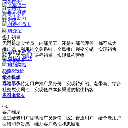
闯关打卡
直播课堂
好友助力
闯关打卡
付费会员卡
好友助力
转介绍
付费会员卡
转介绍
01.
提升销量
三站合一
无论是忠实学员、内部员工、还是外部代理等，都可成为
推广员，利用社交关系链，全民推广裂变分销，实现销售
微信小程序
转化，大大提升课程销量，实现机构营收
微信H5网站
后台演示有
电脑网站
功能&报价
02.
自学搭建
招生拓客
视频教程
通过给予特定用户推广员身份，实现转介绍、老带新、结合
免注册体验
社交裂变属性，实现低成本多渠道的招生拓客
素材下载
后台演示有
03.
客户维系
通过给老用户提供推广员身份，区别普通用户，给予老用户
回馈和尊贵感，维系客户粘性和忠诚度