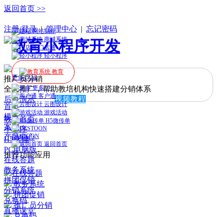
返回首页 >>
手机版
注册/登录
|
管理中心
|
忘记密码
网站制作
商城系统
门店通
轻小程序
教育
更多产品
推广员分销
更多 >>
全民推广，帮助教培机构快速搭建分销体系
客户通
后台演示
视频教程
云图设计
首页
游戏活动
模板
教育首页
H5微传单
案例
小程序
产品中心
DESTOON
H5店铺
返回首页
PC电脑版
>>
推荐功能应用
在线答题
教务系统
在线答题
拼团促销
教务系统
分销系统
拼团促销
兑换码
推广员分销
直播课堂
兑换码