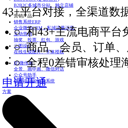
B2B2C多城市分站、独立店铺
43+平台对接，全渠道数
营销产品:
销售系统ERP
企业微信CRM，私域流量运营
○ 和43+主流电商平
互动营销
抽奖、投票、红包、游戏
○ 商品、会员、订单
云图设计
在线生成图片、字体授权
○ 全程0差错审核处理
H5微传单
全景、画中画、微信对话
公众号助手
申请开通
模板消息的推送系统
方案