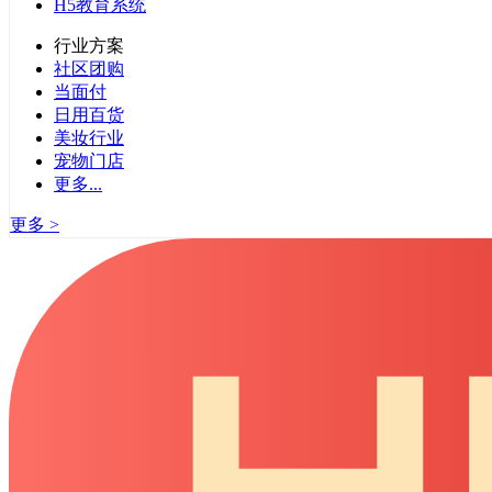
H5教育系统
行业方案
社区团购
当面付
日用百货
美妆行业
宠物门店
更多...
更多 >