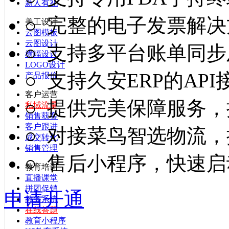
新人有礼
○ 完整的电子发票解
美工设计
云图模板
云图设计
○ 支持多平台账单同
横幅设计
LOGO设计
○ 支持久安ERP的AP
产品报价
客户运营
○ 提供完美保障服务
私域流量
销售获客
客户跟进
○ 对接菜鸟智选物流
成交转化
销售管理
○ 售后小程序，快速
教育培训
直播课堂
拼团促销
申请开通
教务系统
在线答题
教育小程序