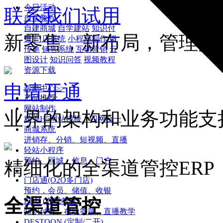
今日活动
联系我们试用
自学教程
自建商城
自学建站
知识付
新零售，新布局，管理的
费
门店系统
小程序制作
微
传单
销售系统
互动营销
云
图设计
知识问答
视频教程
资源下载
申请开通
帮助中心>>
产品推荐:
网站制作
业界的架构和业务功能支
精美H5网站模板、四网合一
商城系统
进销存、分销、短视频、直播
轻站小程序
预约、同城、信息、门户
精细化的全渠道管控ERP
门店通(O2O多门店)
预约，会员、储值、收银
全渠道管控
EDU (在线教育)
知识付费、在线答题、直播教学
DESTOON (定制/二开)