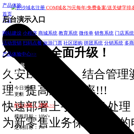
产品体验
COM域名79元每年/免费备案/送关键字排名
首页
后台演示入口
产品
网站建设
小程序
商城系统
教育系统
微传单
销售系统
门店系统
活动营销
扫码点餐
旅游门票
社区团购
拼团系统
分销系统
多商
久安ERP全面升级！
产品体验中心>>
加入收藏
久安ERP系统，结合管理
手机版
理，提高运营效率!!!
今日更新
更新
快速部署上手，业务处理
约3-10篇！ 详情 >>
模板目标：10W+
为新零售业务保障赋能的电
定制目标：1W+