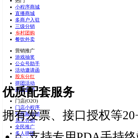
热门
小程序商城
直播商城
多商户入驻
三级分销
乡村团购
餐饮外卖
营销推广
游戏抽奖
公众号助手
活动邀请函
股东分红
拼团活动
优质配套服务
获客营销
门店(O2O)
门店小程序
拥有发票、接口授权等20
短视频营销
员工分销
全民推广
○ 支持专用PDA手持
多人拼团