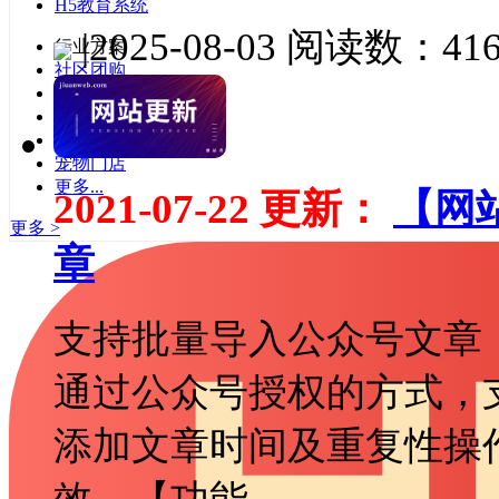
H5教育系统
|
2025-08-03
阅读数：416
行业方案
社区团购
当面付
日用百货
美妆行业
宠物门店
更多...
2021-07-22 更新：
【网
更多 >
章
支持批量导入公众号文章
通过公众号授权的方式，
添加文章时间及重复性操