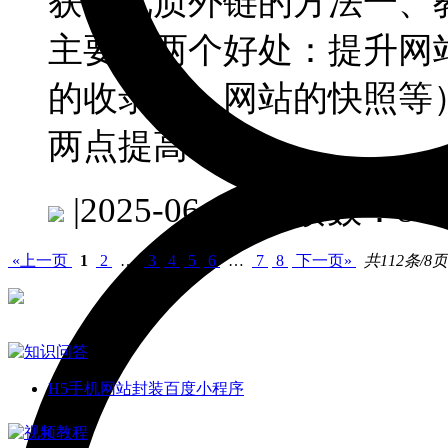
获得优质外链的方法一、
主要有两个好处：提升网
的收录数、网站的快照等
两点提高...
|
2025-06-08
阅读数：81
«上一页
1
2
…
3
4
5
6
…
7
8
下一页»
共112条/8页
H5手机网站封装百度小程序