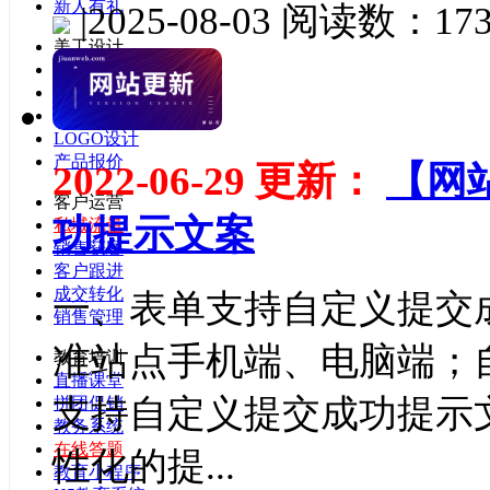
新人有礼
|
2025-08-03
阅读数：173
美工设计
云图模板
云图设计
横幅设计
LOGO设计
产品报价
2022-06-29 更新：
【网
客户运营
功提示文案
私域流量
销售获客
客户跟进
成交转化
一、表单支持自定义提交
销售管理
准站点手机端、电脑端；
教育培训
直播课堂
支持自定义提交成功提示
拼团促销
教务系统
在线答题
性化的提...
教育小程序