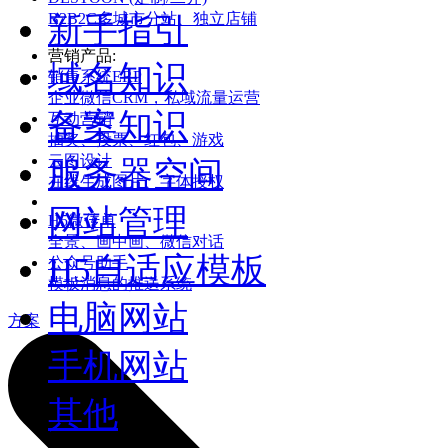
B2B2C多城市分站、独立店铺
新手指引
营销产品:
域名知识
销售系统ERP
企业微信CRM，私域流量运营
备案知识
互动营销
抽奖、投票、红包、游戏
云图设计
服务器空间
在线生成图片、字体授权
网站管理
H5微传单
全景、画中画、微信对话
H5自适应模板
公众号助手
模板消息的推送系统
电脑网站
方案
手机网站
其他