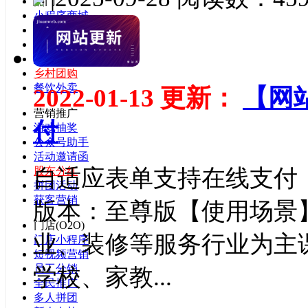
热门
小程序商城
直播商城
多商户入驻
三级分销
乡村团购
餐饮外卖
2022-01-13 更新：
【网
营销推广
付
游戏抽奖
公众号助手
活动邀请函
自适应表单支持在线支付
股东分红
拼团活动
获客营销
版本：至尊版【使用场景
门店(O2O)
业、装修等服务行业为主
门店小程序
短视频营销
员工分销
学校、家教...
全民推广
多人拼团