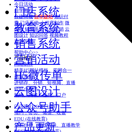
今日活动
门店系统
自学教程
自建商城
自学建站
知识付
费
门店系统
小程序制作
微
教育系统
传单
销售系统
互动营销
云
图设计
知识问答
视频教程
销售系统
资源下载
帮助中心>>
营销活动
产品推荐:
网站制作
精美H5网站模板、四网合一
H5微传单
商城系统
进销存、分销、短视频、直播
云图设计
轻站小程序
预约、同城、信息、门户
公众号助手
门店通(O2O多门店)
预约，会员、储值、收银
EDU (在线教育)
产品更新
知识付费、在线答题、直播教学
DESTOON (定制/二开)