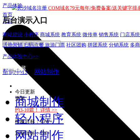
产品体验
COM域名79元每年/免费备案/送关键字排名
首页
后台演示入口
产品
网站建设
小程序
商城系统
教育系统
微传单
销售系统
门店系统
活动营销
扫码点餐
旅游门票
社区团购
拼团系统
分销系统
多商
产品体验中心>>
加入收藏
帮助中心
>
网站制作
手机版
今日更新
商城制作
更新
约3-10篇！ 详情 >>
轻小程序
模板目标：10W+
网站制作
定制目标：1W+