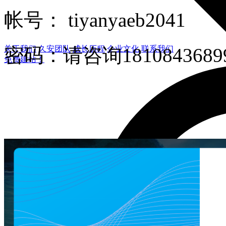
帐号： tiyanyaeb2041
密码：请咨询18108436
关于我们
久安团队
成长历程
企业文化
联系我们
免费建站！