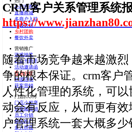
热门
CRM
客户关系管理系统
小程序商城
直播商城
https://www.jianzhan80.c
多商户入驻
三级分销
乡村团购
餐饮外卖
营销推广
游戏抽奖
随着市场竞争越来越激烈
公众号助手
活动邀请函
争的根本保证。crm客
股东分红
拼团活动
获客营销
人性化管理的系统，可以
门店(O2O)
门店小程序
动会有反应，从而更有效
短视频营销
员工分销
户管理系统一套大概多少
全民推广
多人拼团