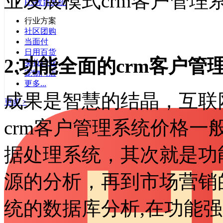
业发展模式crm客户管理
H5教育系统
行业方案
社区团购
当面付
日用百货
2.功能全面的crm客户管
美妆行业
宠物门店
更多...
成果是智慧的结晶，互联
更多 >
crm客户管理系统价格
据处理系统，其次就是功
源的分析，再到市场营销
统的数据库分析,在功能