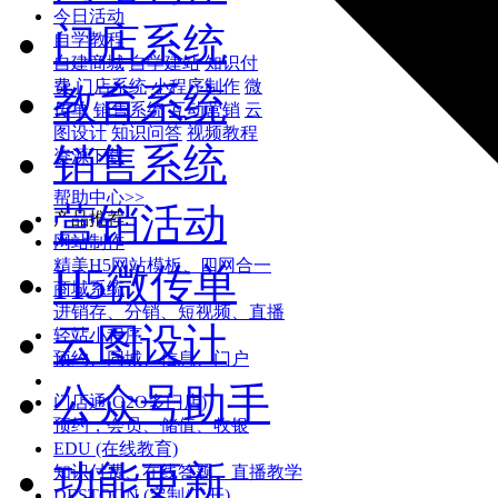
今日活动
门店系统
自学教程
自建商城
自学建站
知识付
费
门店系统
小程序制作
微
教育系统
传单
销售系统
互动营销
云
图设计
知识问答
视频教程
销售系统
资源下载
帮助中心>>
营销活动
产品推荐:
网站制作
精美H5网站模板、四网合一
H5微传单
商城系统
进销存、分销、短视频、直播
云图设计
轻站小程序
预约、同城、信息、门户
公众号助手
门店通(O2O多门店)
预约，会员、储值、收银
EDU (在线教育)
功能更新
知识付费、在线答题、直播教学
DESTOON (定制/二开)