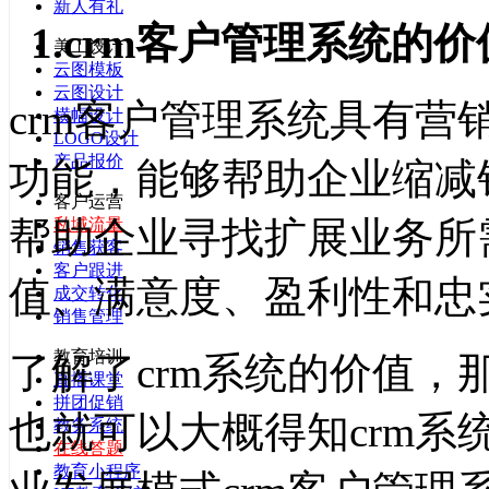
新人有礼
1.crm客户管理系统的价
美工设计
云图模板
云图设计
crm客户管理系统具有
横幅设计
LOGO设计
产品报价
功能，能够帮助企业缩减
客户运营
帮助企业寻找扩展业务所
私域流量
销售获客
客户跟进
值、满意度、盈利性和忠
成交转化
销售管理
教育培训
了解了crm系统的价值
直播课堂
拼团促销
也就可以大概得知crm
教务系统
在线答题
教育小程序