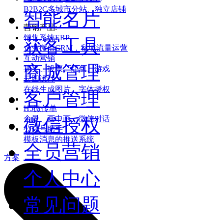
B2B2C多城市分站、独立店铺
智能名片
营销产品:
销售系统ERP
获客工具
企业微信CRM，私域流量运营
互动营销
商城管理
抽奖、投票、红包、游戏
云图设计
在线生成图片、字体授权
客户管理
H5微传单
全景、画中画、微信对话
微信授权
公众号助手
模板消息的推送系统
全员营销
方案
个人中心
常见问题