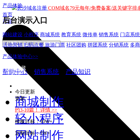
产品体验
COM域名79元每年/免费备案/送关键字排名
首页
后台演示入口
产品
网站建设
小程序
商城系统
教育系统
微传单
销售系统
门店系统
活动营销
扫码点餐
旅游门票
社区团购
拼团系统
分销系统
多商
产品体验中心>>
加入收藏
帮助中心
>
销售系统
>
产品知识
手机版
今日更新
商城制作
更新
约3-10篇！ 详情 >>
轻小程序
模板目标：10W+
网站制作
定制目标：1W+