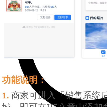
功能说明：
1.
商家可进入「销售系统后