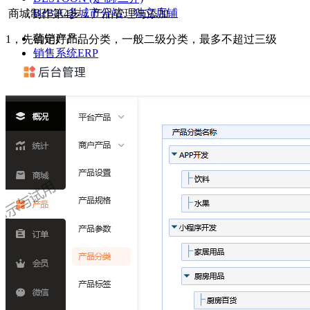
B2B2C多城市分站、独立店铺
商城制作第4步：产品管理与添加
营销产品:
1，先确定好产品分类，一般二级分类，最多不超过三级
销售系统ERP
企业微信CRM，私域流量运营
互动营销
抽奖、投票、红包、游戏
云图设计
在线生成图片、字体授权
H5微传单
全景、画中画、微信对话
公众号助手
模板消息的推送系统
方案