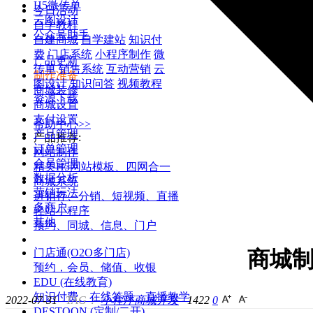
H5微传单
今日活动
云图设计
自学教程
公众号助手
自建商城
自学建站
知识付
费
门店系统
小程序制作
微
产品更新
传单
销售系统
互动营销
云
制作准备
图设计
知识问答
视频教程
商城装修
资源下载
商城设置
支付设置
帮助中心>>
产品管理
产品推荐:
订单管理
网站制作
会员管理
精美H5网站模板、四网合一
数据分析
商城系统
营销玩法
进销存、分销、短视频、直播
多商户
轻站小程序
其他
预约、同城、信息、门户
门店通(O2O多门店)
商城制
预约，会员、储值、收银
EDU (在线教育)
知识付费、在线答题、直播教学
2022-07-31
TAG：
小程序商城开发
1422
0
DESTOON (定制/二开)