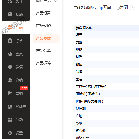
热门
小程序商城
直播商城
多商户入驻
三级分销
乡村团购
餐饮外卖
营销推广
游戏抽奖
公众号助手
活动邀请函
股东分红
拼团活动
获客营销
门店(O2O)
门店小程序
短视频营销
员工分销
全民推广
多人拼团