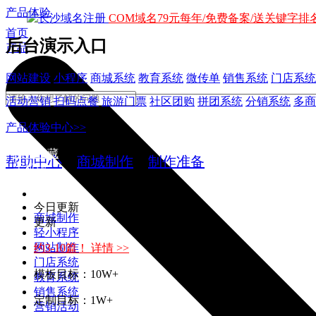
产品体验
COM域名79元每年/免费备案/送关键字排名
首页
后台演示入口
产品
网站建设
小程序
商城系统
教育系统
微传单
销售系统
门店系统
活动营销
扫码点餐
旅游门票
社区团购
拼团系统
分销系统
多商
产品体验中心>>
加入收藏
帮助中心
>
商城制作
>
制作准备
手机版
今日更新
商城制作
更新
轻小程序
网站制作
约3-10篇！ 详情 >>
门店系统
模板目标：10W+
教育系统
销售系统
定制目标：1W+
营销活动