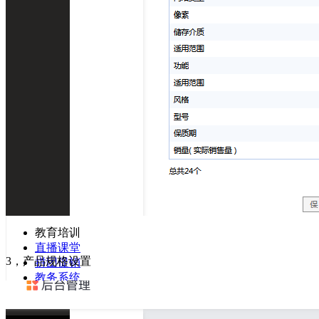
新人有礼
美工设计
云图模板
云图设计
横幅设计
LOGO设计
产品报价
客户运营
私域流量
销售获客
客户跟进
成交转化
销售管理
教育培训
直播课堂
3，产品规格设置
拼团促销
教务系统
在线答题
教育小程序