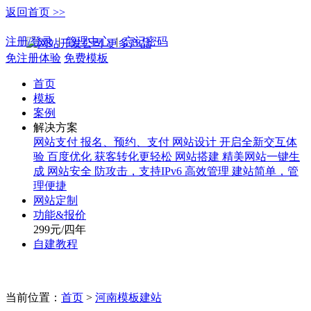
返回首页 >>
手机版
注册/登录
|
管理中心
|
忘记密码
更多产品
免注册体验
免费模板
首页
模板
案例
解决方案
网站支付
报名、预约、支付
网站设计
开启全新交互体
验
百度优化
获客转化更轻松
网站搭建
精美网站一键生
成
网站安全
防攻击，支持IPv6
高效管理
建站简单，管
理便捷
网站定制
功能&报价
299元/四年
自建教程
当前位置：
首页
>
河南模板建站