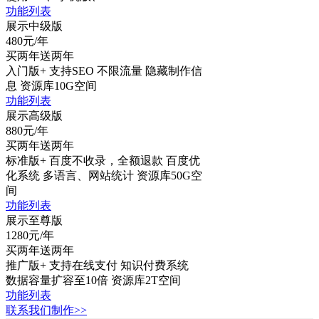
功
能
列
表
展示中级版
480
元/年
买两年送两年
入门版+
支持SEO
不限流量
隐藏制作信
息
资源库10G空间
功
能
列
表
展示高级版
880
元/年
买两年送两年
标准版+
百度不收录，全额退款
百度优
化系统
多语言、网站统计
资源库50G空
间
功
能
列
表
展示至尊版
1280
元/年
买两年送两年
推广版+
支持在线支付
知识付费系统
数据容量扩容至10倍
资源库2T空间
功
能
列
表
联系我们制作>>