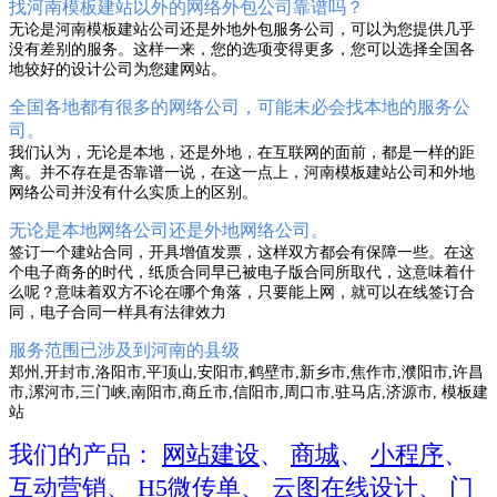
找河南模板建站以外的网络外包公司靠谱吗？
无论是河南模板建站公司还是外地外包服务公司，可以为您提供几乎
没有差别的服务。这样一来，您的选项变得更多，您可以选择全国各
地较好的设计公司为您建网站。
全国各地都有很多的网络公司，可能未必会找本地的服务公
司。
我们认为，无论是本地，还是外地，在互联网的面前，都是一样的距
离。并不存在是否靠谱一说，在这一点上，河南模板建站公司和外地
网络公司并没有什么实质上的区别。
无论是本地网络公司还是外地网络公司。
签订一个建站合同，开具增值发票，这样双方都会有保障一些。在这
个电子商务的时代，纸质合同早已被电子版合同所取代，这意味着什
么呢？意味着双方不论在哪个角落，只要能上网，就可以在线签订合
同，电子合同一样具有法律效力
服务范围已涉及到河南的县级
郑州,开封市,洛阳市,平顶山,安阳市,鹤壁市,新乡市,焦作市,濮阳市,许昌
市,漯河市,三门峡,南阳市,商丘市,信阳市,周口市,驻马店,济源市, 模板建
站
我们的产品：
网站建设
、
商城
、
小程序
、
互动营销
、
H5微传单
、
云图在线设计
、
门