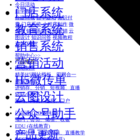
今日活动
门店系统
自学教程
自建商城
自学建站
知识付
费
门店系统
小程序制作
微
教育系统
传单
销售系统
互动营销
云
图设计
知识问答
视频教程
销售系统
资源下载
帮助中心>>
营销活动
产品推荐:
网站制作
精美H5网站模板、四网合一
H5微传单
商城系统
进销存、分销、短视频、直播
云图设计
轻站小程序
预约、同城、信息、门户
公众号助手
门店通(O2O多门店)
预约，会员、储值、收银
EDU (在线教育)
产品更新
知识付费、在线答题、直播教学
DESTOON (定制/二开)