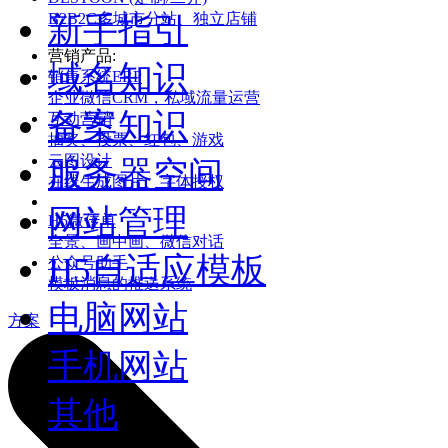
B2B2C多城市分站、独立店铺
新手指引
营销产品:
域名知识
销售系统ERP
企业微信CRM，私域流量运营
备案知识
互动营销
抽奖、投票、红包、游戏
云图设计
服务器空间
在线生成图片、字体授权
网站管理
H5微传单
全景、画中画、微信对话
H5自适应模板
公众号助手
模板消息的推送系统
电脑网站
方案
手机网站
其他