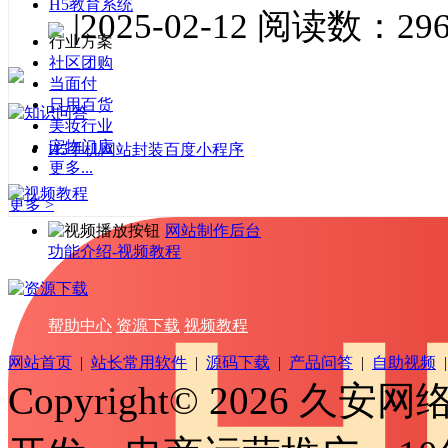
H5教育系统
|
2025-02-12
阅读数：29
行业方案
社区团购
当面付
日用百货
美妆行业
宠物门店
H5手机网站封装百度小程序
更多...
更多 >
网站制作后台
功能介绍-视频教程
帮助中心
资源下载
视频教程
网站首页
|
站长常用软件
|
源码下载
|
产品问答
|
自助视频
Copyright© 2026 久安网络.