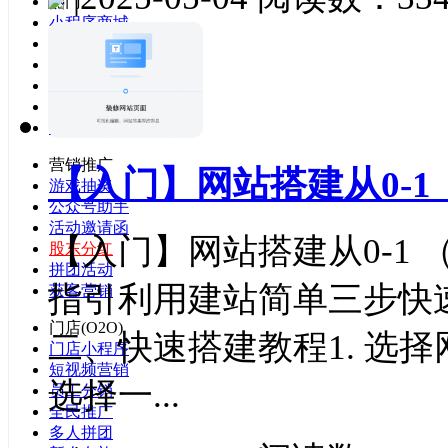
热门
小程序商城
直播商城
多商户入驻
三级分销
乡村团购
餐饮外卖
营销推广
【入门】网站搭建从0-1
游戏抽奖
公众号助手
活动邀请函
【入门】网站搭建从0-1
股东分红
拼团活动
指引利用建站简单三步快
获客营销
门店(O2O)
二、快速搭建教程1. 选
门店小程序
短视频营销
选择一...
员工分销
全民推广
多人拼团