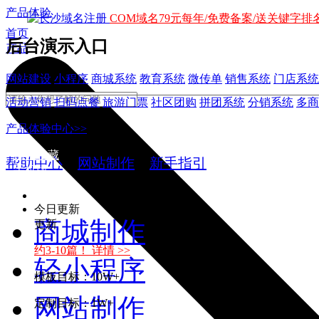
产品体验
COM域名79元每年/免费备案/送关键字排名
首页
后台演示入口
产品
网站建设
小程序
商城系统
教育系统
微传单
销售系统
门店系统
活动营销
扫码点餐
旅游门票
社区团购
拼团系统
分销系统
多商
产品体验中心>>
加入收藏
帮助中心
>
网站制作
>
新手指引
手机版
今日更新
商城制作
更新
约3-10篇！ 详情 >>
轻小程序
模板目标：10W+
网站制作
定制目标：1W+