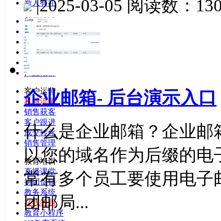
|
2025-03-05
阅读数：130
新人有礼
美工设计
云图模板
云图设计
横幅设计
LOGO设计
产品报价
客户运营
企业邮箱- 后台演示入口
私域流量
销售获客
客户跟进
什么是企业邮箱？企业邮箱（Ent
成交转化
销售管理
以您的域名作为后缀的电
教育培训
直播课堂
常有多个员工要使用电子
拼团促销
教务系统
团邮局...
在线答题
教育小程序