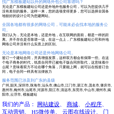
找广东模板建站以外的网络外包公司靠谱吗？
无论是广东模板建站公司还是外地外包服务公司，可以为您提供几乎
没有差别的服务。这样一来，您的选项变得更多，您可以选择全国各
地较好的设计公司为您建网站。
全国各地都有很多的网络公司，可能未必会找本地的服务公
司。
我们认为，无论是本地，还是外地，在互联网的面前，都是一样的距
离。并不存在是否靠谱一说，在这一点上，广东模板建站公司和外地
网络公司并没有什么实质上的区别。
无论是本地网络公司还是外地网络公司。
签订一个建站合同，开具增值发票，这样双方都会有保障一些。在这
个电子商务的时代，纸质合同早已被电子版合同所取代，这意味着什
么呢？意味着双方不论在哪个角落，只要能上网，就可以在线签订合
同，电子合同一样具有法律效力
服务范围已涉及到广东的县级
广州,韶关,深圳市,珠海市,汕头市,佛山市,江门市,湛江市,茂名市,肇庆市,
惠州市,梅州市,汕尾市,河源市,阳江市,清远市,东莞市,中山市,潮州市,揭
阳市,云浮市, 模板建站
我们的产品：
网站建设
、
商城
、
小程序
、
互动营销
、
H5微传单
、
云图在线设计
、
门