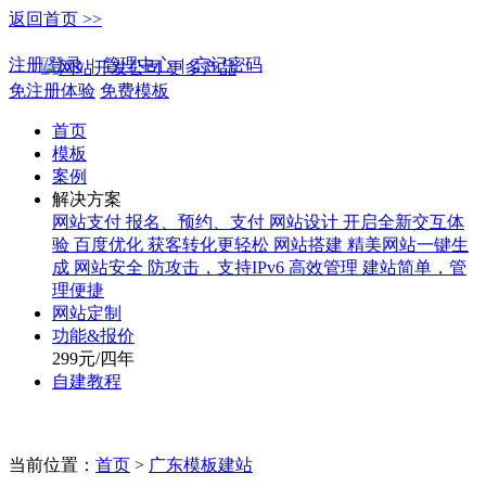
返回首页 >>
手机版
注册/登录
|
管理中心
|
忘记密码
更多产品
免注册体验
免费模板
首页
模板
案例
解决方案
网站支付
报名、预约、支付
网站设计
开启全新交互体
验
百度优化
获客转化更轻松
网站搭建
精美网站一键生
成
网站安全
防攻击，支持IPv6
高效管理
建站简单，管
理便捷
网站定制
功能&报价
299元/四年
自建教程
当前位置：
首页
>
广东模板建站