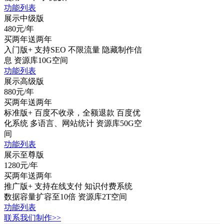
功
能
列
表
展示中级版
480
元/年
买两年送两年
入门版+
支持SEO
不限流量
隐藏制作信
息
资源库10G空间
功
能
列
表
展示高级版
880
元/年
买两年送两年
标准版+
百度不收录，全额退款
百度优
化系统
多语言、网站统计
资源库50G空
间
功
能
列
表
展示至尊版
1280
元/年
买两年送两年
推广版+
支持在线支付
知识付费系统
数据容量扩容至10倍
资源库2T空间
功
能
列
表
联系我们制作>>