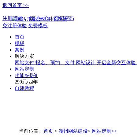
返回首页 >>
手机版
注册/登录
|
管理中心
|
忘记密码
更多产品
免注册体验
免费模板
首页
模板
案例
解决方案
网站支付
报名、预约、支付
网站设计
开启全新交互体验
网站定制
功能&报价
299元/四年
自建教程
当前位置：
首页
>
湖州网站建设
>
网站定制>>