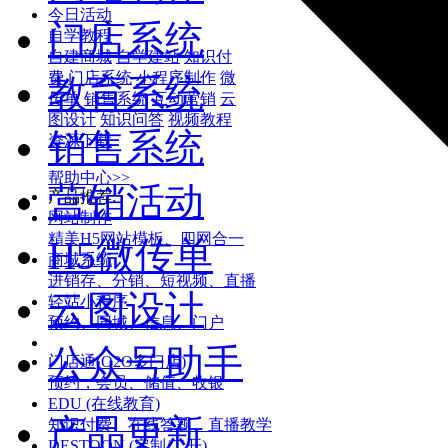
今日活动
门店系统
自学教程
自建商城
自学建站
知识付
费
门店系统
小程序制作
微
教育系统
传单
销售系统
互动营销
云
图设计
知识问答
视频教程
销售系统
资源下载
帮助中心>>
营销活动
产品推荐:
网站制作
精美H5网站模板、四网合一
H5微传单
商城系统
进销存、分销、短视频、直播
云图设计
轻站小程序
预约、同城、信息、门户
公众号助手
门店通(O2O多门店)
预约，会员、储值、收银
EDU (在线教育)
产品更新
知识付费、在线答题、直播教学
DESTOON (定制/二开)