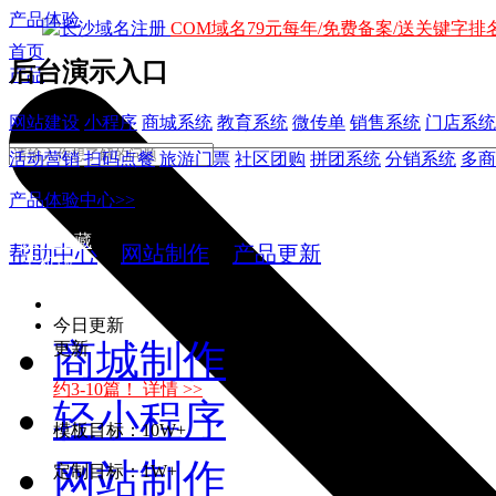
产品体验
COM域名79元每年/免费备案/送关键字排名
首页
后台演示入口
产品
网站建设
小程序
商城系统
教育系统
微传单
销售系统
门店系统
活动营销
扫码点餐
旅游门票
社区团购
拼团系统
分销系统
多商
产品体验中心>>
加入收藏
帮助中心
>
网站制作
>
产品更新
手机版
今日更新
商城制作
更新
约3-10篇！ 详情 >>
轻小程序
模板目标：10W+
网站制作
定制目标：1W+