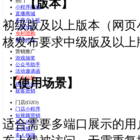
【
版本
】
热门
小程序商城
直播商城
多商户入驻
初级版及以上版本（网页
三级分销
乡村团购
核发布要求中级版及以上
餐饮外卖
营销推广
游戏抽奖
公众号助手
活动邀请函
股东分红
【
使用场景
】
拼团活动
获客营销
门店(O2O)
门店小程序
短视频营销
适合需要多端口展示的用
员工分销
全民推广
多人拼团