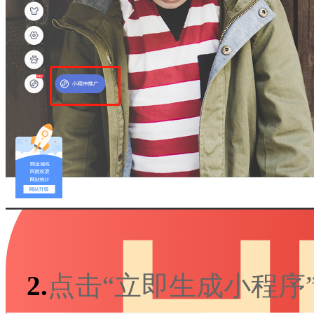
H5教育系统
行业方案
社区团购
当面付
日用百货
美妆行业
宠物门店
更多...
更多 >
2.
点击“立即生成小程序