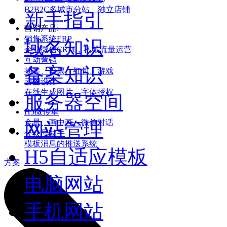
B2B2C多城市分站、独立店铺
新手指引
营销产品:
销售系统ERP
域名知识
企业微信CRM，私域流量运营
互动营销
备案知识
抽奖、投票、红包、游戏
云图设计
在线生成图片、字体授权
服务器空间
H5微传单
全景、画中画、微信对话
网站管理
公众号助手
模板消息的推送系统
H5自适应模板
方案
电脑网站
手机网站