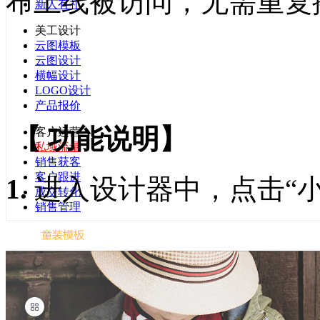
布上线被访问，无需重复
新人有礼
美工设计
云图模板
云图设计
横幅设计
LOGO设计
产品报价
【
功能说明
】
客户运营
私域流量
销售获客
客户跟进
1.
进入设计器中，点击“
成交转化
销售管理
教育培训
直播课堂
拼团促销
教务系统
在线答题
教育小程序