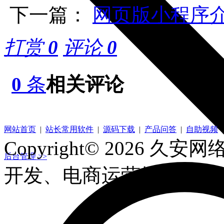
下一篇：
网页版小程序
打赏
0
评论
0
0
条
相关评论
帮助中心
资源下载
视频教程
网站首页
|
站长常用软件
|
源码下载
|
产品问答
|
自助视频
Copyright© 2026 久安网络.
后台管理 >>
开发、电商运营推广、1