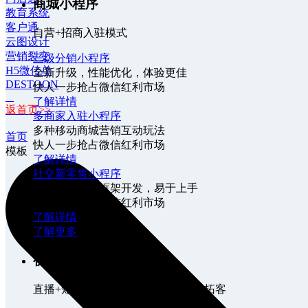
商城小程序
教育系统
客户通
自营+招商入驻模式
云图设计
营销裂变
三级分销小程序
H5微传单
全新升级，性能优化，体验更佳
DESTOON
快人一步抢占微信红利市场
了解详情
返首页>>
多商家入驻小程序
多种移动商城营销互动玩法
首页
快人一步抢占微信红利市场
模板
了解详情
社交新零售小程序
基于当下流行框架开发，易于上手
快人一步抢占微信红利市场
了解详情
了解更多
视频小程序
直播+短视频营销，快速涨粉，轻松拓客