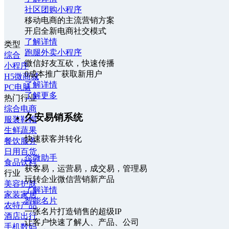
社区团购小程序
移动电商的主流营销方案
开启全新电商社交模式
了解详情
类型
跑腿外卖小程序
综合
微信好友互砍，快速传播
小程序
0成本推广获取新用户
H5微商城
了解详情
PC电脑
了解更多
热门行业
综合电商
久安易销系统
服装鞋帽
生鲜蔬果
快速获客并转化
餐饮服务
日用百货
企微助手
食品饮料
获客易，运营易，成交易，管理易
行业
玩转企业微信营销新产品
美容护肤
了解详情
家装家居
智能名片
农特产品
一张名片打造销售的超级IP
酒店出行
让客户快速了解人、产品、公司
手机数码