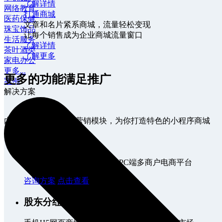
了解详情
网络教育
打通商城
医药保健
文章和名片紧系商城，流量轻松变现
珠宝饰品
让每个销售成为企业商城流量窗口
生活服务
了解详情
茶叶酒类
了解更多
家电办公
更多...
更多的功能满足推广
案例
解决方案
内置专业精美的海量营销模块，为你打造特色的小程序商城
三级分销
搭建精美大气，功能众多的PC端多商户电商平台
咨询方案
点击查看
股东分红