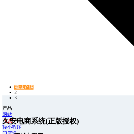
1
商城介绍
商城模板
功能&报价
我要定制>
2
3
产品
网站
久安电商系统(正版授权)
商城
轻小程序
门店通