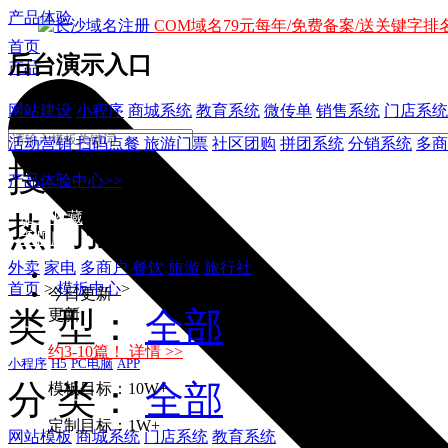
产品体验
COM域名79元每年/免费备案/送关键字排名
首页
后台演示入口
产品
网站建设
小程序
商城系统
教育系统
微传单
销售系统
门店系统
活动营销
扫码点餐
旅游门票
社区团购
拼团系统
分销系统
多商
搜索
产品体验中心>>
加入收藏
热门搜索：
手机版
外卖
家电
多商户
餐饮
旅游
旅行社
首页
>
模板中心
>
今日更新
类 型：
全部
更新
约3-10篇！ 详情 >>
小程序
H5
PC电脑
APP
分 类：
全部
模板目标：10W+
定制目标：1W+
网站模板
商城系统
门店系统
教育系统