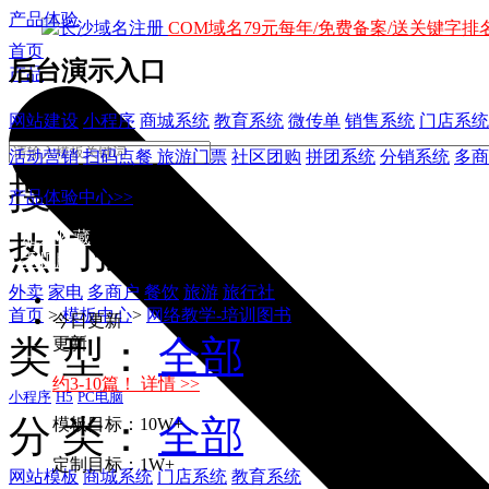
产品体验
COM域名79元每年/免费备案/送关键字排名
首页
后台演示入口
产品
网站建设
小程序
商城系统
教育系统
微传单
销售系统
门店系统
活动营销
扫码点餐
旅游门票
社区团购
拼团系统
分销系统
多商
搜索
产品体验中心>>
加入收藏
热门搜索：
手机版
外卖
家电
多商户
餐饮
旅游
旅行社
首页
>
模板中心
>
网络教学-培训图书
今日更新
类 型：
全部
更新
约3-10篇！ 详情 >>
小程序
H5
PC电脑
分 类：
全部
模板目标：10W+
定制目标：1W+
网站模板
商城系统
门店系统
教育系统