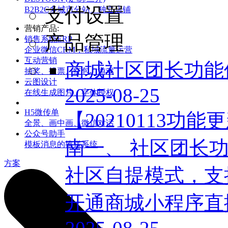
支付设置
B2B2C多城市分站、独立店铺
营销产品:
产品管理
销售系统ERP
企业微信CRM，私域流量运营
互动营销
商城社区团长功能
抽奖、投票、红包、游戏
云图设计
2025-08-25
在线生成图片、字体授权
H5微传单
【20210113
全景、画中画、微信对话
公众号助手
南一、 社区团长功
模板消息的推送系统
方案
社区自提模式，支持
开通商城小程序直