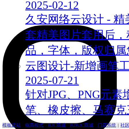
2025-02-12
久安网络云设计 - 
套精美图片套用后，
品，字体，版权归属您
云图设计-新增画笔
2025-07-21
针对JPG、PNG元
笔、橡皮擦、马赛克
模板建站
|
电商模式
|
B2C商城
|
B2B2C商城
|
门店系统
|
社