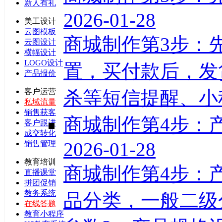
新人有礼
2026-01-28
美工设计
云图模板
商城制作第3步：
云图设计
横幅设计
LOGO设计
置，买付款后，发
产品报价
杀等短信提醒、小程
客户运营
私域流量
销售获客
商城制作第4步：
客户跟进
成交转化
2026-01-28
销售管理
教育培训
商城制作第4步：
直播课堂
拼团促销
教务系统
品分类，一般二级
在线答题
教育小程序