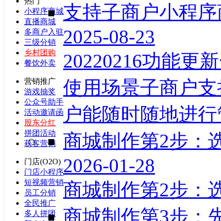
热门
支持子商户小程序
小程序商城
直播商城
2025-08-23
多商户入驻
三级分销
乡村团购
20220216功
餐饮外卖
使用场景子商户支
营销推广
游戏抽奖
公众号助手
户能随时随地进行管
活动邀请函
股东分红
拼团活动
商城制作第2步：
获客营销
2026-01-28
门店(O2O)
门店小程序
短视频营销
商城制作第2步：
员工分销
全民推广
商城制作第3步：
多人拼团