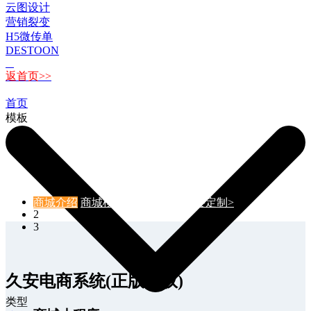
云图设计
营销裂变
H5微传单
DESTOON
返首页>>
首页
模板
1
商城介绍
商城模板
功能&报价
我要定制>
2
3
久安电商系统(正版授权)
类型