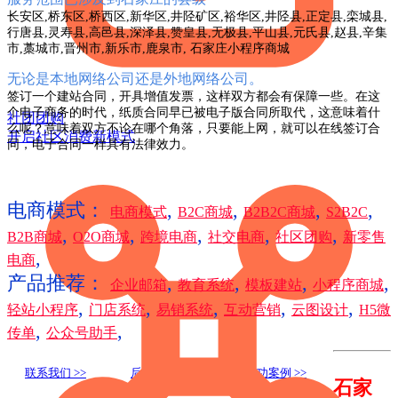
长安区,桥东区,桥西区,新华区,井陉矿区,裕华区,井陉县,正定县,栾城县,
行唐县,灵寿县,高邑县,深泽县,赞皇县,无极县,平山县,元氏县,赵县,辛集
市,藁城市,晋州市,新乐市,鹿泉市, 石家庄小程序商城
无论是本地网络公司还是外地网络公司。
签订一个建站合同，开具增值发票，这样双方都会有保障一些。在这
个电子商务的时代，纸质合同早已被电子版合同所取代，这意味着什
社团团购
么呢？意味着双方不论在哪个角落，只要能上网，就可以在线签订合
开启社区消费新模式
同，电子合同一样具有法律效力。
电商模式：
,
,
,
,
电商模式
B2C商城
B2B2C商城
S2B2C
,
,
,
,
,
B2B商城
O2O商城
跨境电商
社交电商
社区团购
新零售
,
电商
产品推荐：
,
,
,
,
企业邮箱
教育系统
模板建站
小程序商城
,
,
,
,
,
轻站小程序
门店系统
易销系统
互动营销
云图设计
H5微
,
,
传单
公众号助手
联系我们 >>
后台演示 >>
成功案例 >>
石家