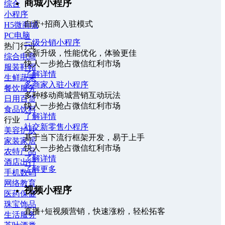
商城小程序
综合
小程序
自营+招商入驻模式
H5微商城
PC电脑
三级分销小程序
热门行业
全新升级，性能优化，体验更佳
综合电商
快人一步抢占微信红利市场
服装鞋帽
了解详情
生鲜蔬果
多商家入驻小程序
餐饮服务
多种移动商城营销互动玩法
日用百货
快人一步抢占微信红利市场
食品饮料
了解详情
行业
社交新零售小程序
美容护肤
基于当下流行框架开发，易于上手
家装家居
快人一步抢占微信红利市场
农特产品
了解详情
酒店出行
了解更多
手机数码
网络教育
视频小程序
医药保健
珠宝饰品
直播+短视频营销，快速涨粉，轻松拓客
生活服务