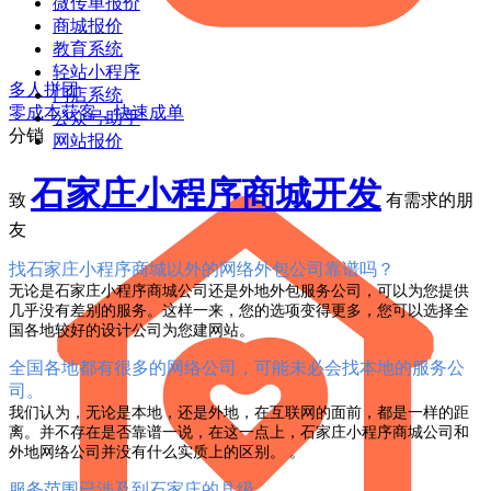
微传单报价
商城报价
教育系统
轻站小程序
多人拼团
门店系统
零成本获客，快速成单
公众号助手
分销
网站报价
石家庄小程序商城开发
致
有需求的朋
友
找石家庄小程序商城以外的网络外包公司靠谱吗？
无论是石家庄小程序商城公司还是外地外包服务公司，可以为您提供
几乎没有差别的服务。这样一来，您的选项变得更多，您可以选择全
国各地较好的设计公司为您建网站。
全国各地都有很多的网络公司，可能未必会找本地的服务公
司。
我们认为，无论是本地，还是外地，在互联网的面前，都是一样的距
离。并不存在是否靠谱一说，在这一点上，石家庄小程序商城公司和
外地网络公司并没有什么实质上的区别。 。
服务范围已涉及到石家庄的县级