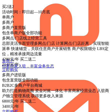
买2送2
活动时间：即日起—10月底
单商户
多商户
多商户直营版
包含单商户版全部功能
多网点/门店线上经营工具
总部灵活全面管理多网点/门店
计算网点/门店距离，实现智能
派单
快速铺货，关联任意商户开展销售
商户权限细分
LBS定
位，精准承接周边流量
4280
元/年
买二送二
多商户
2140
元/年
招募商家入驻，丰富业务生态
立即购买
多商户进驻版
包含直营版全部功能
B2B2C多商户平台商城
助力打造购物商圈
资金对账一体化
丰富商家经营业态
入驻商
户独立管理系统
获得更多收入来源
6800
元/年
买二送二
3400
元/年
立即购买