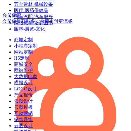
五金建材-机械设备
医疗-医药保健品
会员储值
汽车汽配-汽车服务
会员储值获利多，余额支付更流畅
网络教学-培训图书
园林-展览-文化
商城定制
小程序定制
网站定制
H5定制
商城安全
网站维护
大数据电商
横幅设计
LOGO设计
产品报价
云图设计
云图模板
互动营销
销售系统
云图设计